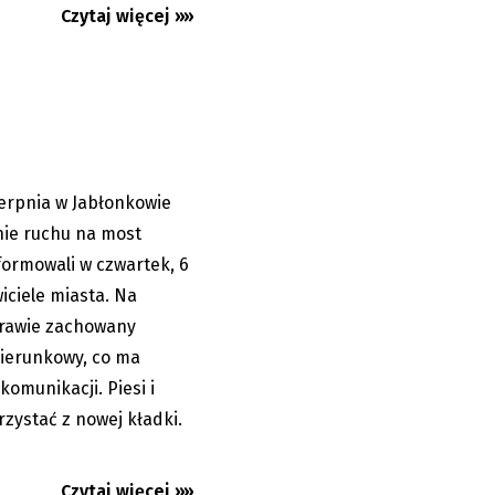
stem
Czytaj więcej »»
ierpnia w Jabłonkowie
06.08.2026
nie ruchu na most
ormowali w czwartek, 6
iciele miasta. Na
rawie zachowany
ierunkowy, co ma
. Gorąco
omunikacji. Piesi i
ionie co
zystać z nowej kładki.
Czytaj więcej »»