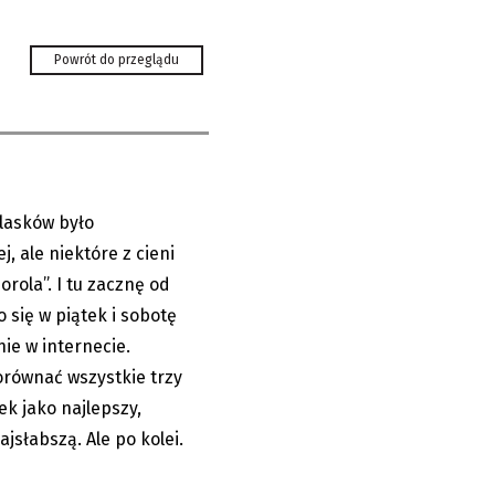
” 2026. Prof.
odsumowuje
Powrót do przeglądu
lasków było
07.08.2026
, ale niektóre z cieni
orola”. I tu zacznę od
ło się w piątek i sobotę
ie w internecie.
równać wszystkie trzy
ek jako najlepszy,
ajsłabszą. Ale po kolei.
um Jabłonkowa.