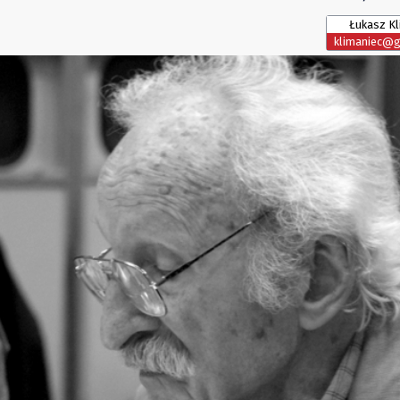
Łukasz Kl
klimaniec@g