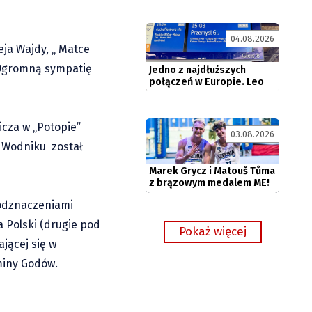
Jedno z najdłuższych
połączeń w Europie. Leo
Express...
04.08.2026
eja Wajdy, „ Matce
 Ogromną sympatię
Marek Grycz i Matouš Tůma
z brązowym medalem ME!
icza w „Potopie”
03.08.2026
u Wodniku został
 odznaczeniami
 Polski (drugie pod
jącej się w
Gminy Godów.