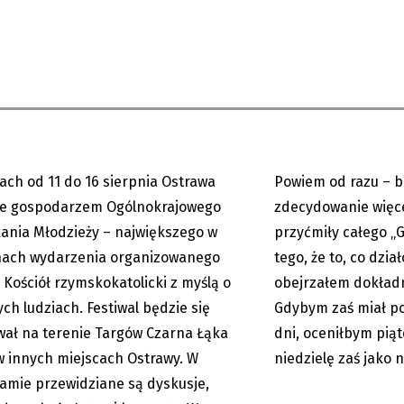
: w połowie sierpnia
Blaski i cenie „Gorola
krajowe Spotkanie
Daniel Kadłubiec p
eży
ach od 11 do 16 sierpnia Ostrawa
Powiem od razu – b
07.08.2026
Premium
ie gospodarzem Ogólnokrajowego
zdecydowanie więcej
Temat dnia
ania Młodzieży – największego w
przyćmiły całego „G
hach wydarzenia organizowanego
tego, że to, co dzia
 Kościół rzymskokatolicki z myślą o
obejrzałem dokładn
ch ludziach. Festiwal będzie się
Gdybym zaś miał po
ał na terenie Targów Czarna Łąka
dni, oceniłbym piąt
w innych miejscach Ostrawy. W
niedzielę zaś jako n
amie przewidziane są dyskusje,
e Pologne - Holender
Utrudnienia w centr