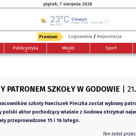
piątek, 7 sierpnia 2026
Logowanie
/
Rejestracja
Premium
Publicystyka
Młodzi
Sport
NY PATRONEM SZKOŁY W GODOWIE
| 21
i pracowników szkoły Franciszek Pieczka został wybrany pat
ny polski aktor pochodzący właśnie z Godowa otrzymał naj
ały przeprowadzone 15 i 16 lutego.
Ten tekst przec