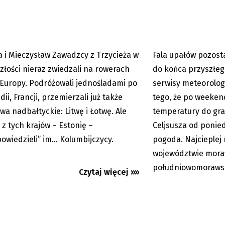
a i Mieczysław Zawadzcy z Trzycieża w
Fala upałów pozost
06.08.2026
um
złości nieraz zwiedzali na rowerach
do końca przyszłeg
 Europy. Podróżowali jednośladami po
serwisy meteorolog
ii, Francji, przemierzali już także
tego, że po weeke
wa nadbałtyckie: Litwę i Łotwę. Ale
temperatury do gra
i z tych krajów – Estonię –
Celjsusza od ponied
owiedzieli” im... Kolumbijczycy.
pogoda. Najcieplej
województwie mora
południowomoraws
Czytaj więcej »»