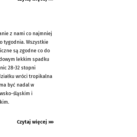
anie z nami co najmniej
06.08.2026
o tygodnia. Wszystkie
iczne są zgodne co do
ndowym lekkim spadku
nic 28-32 stopni
ziałku wróci tropikalna
 ma być nadal w
wsko-śląskim i
kim.
Czytaj więcej »»