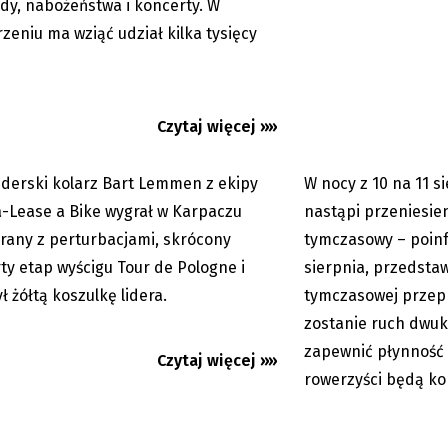
dy, nabożeństwa i koncerty. W
 wygrał etap w Karpaczu i
Kierowcy pojadą mo
.
tymczasowym
zeniu ma wziąć udział kilka tysięcy
Czytaj więcej »»
derski kolarz Bart Lemmen z ekipy
W nocy z 10 na 11 s
06.08.2026
-Lease a Bike wygrał w Karpaczu
nastąpi przeniesie
rany z perturbacjami, skrócony
tymczasowy – poinf
ty etap wyścigu Tour de Pologne i
sierpnia, przedstaw
ł żółtą koszulkę lidera.
tymczasowej przep
zostanie ruch dwuk
ie z państwem Zawadzkimi
Upały nie odpuszczą
zapewnić płynność k
Czytaj więcej »»
jemy rowerem po Estonii...
będzie w naszym reg
rowerzyści będą kor
najmniej...