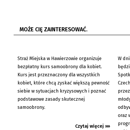
Hawierzów: Samoobrona dla pań.
Ostrawa
Kurs, który może uratować...
Ogólno
Młodzi
MOŻE CIĘ ZAINTERESOWAĆ.
Straż Miejska w Hawierzowie organizuje
W dni
07.08.2026
bezpłatny kurs samoobrony dla kobiet.
będz
Kurs jest przeznaczony dla wszystkich
Spotk
kobiet, które chcą zyskać większą pewność
Czec
siebie w sytuacjach kryzysowych i poznać
przez
podstawowe zasady skutecznej
młody
samoobrony.
odbyw
oraz 
progr
Czytaj więcej »»
W Skrzeczoniu MK PZKO czeka na
Tour d