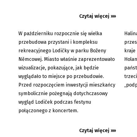
Czytaj więcej »»
W październiku rozpocznie się wielka
Halin
06.08.2026
Premi
przebudowa przystani i kompleksu
przes
rekreacyjnego Lodičky w parku Boženy
kraje
Němcowej. Miasto właśnie zaprezentowało
Holand
wizualizacje, pokazujące, jak będzie
państ
wyglądało to miejsce po przebudowie.
trzec
Przed rozpoczęciem inwestycji mieszkańcy
„podp
symbolicznie pożegnają dotychczasowy
wygląd Lodiček podczas festynu
połączonego z koncertem.
Czytaj więcej »»