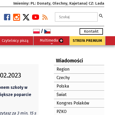
Imieniny: PL: Donaty, Olechny, Kajetana| CZ: Lada
/
Kontakt
Multimedia
Czytelnicy piszą
STREFA PREMIUM
Wiadomości
Region
.02.2023
Czechy
Polska
ronem szkoły w
większe poparcie
Świat
Kongres Polaków
PZKO
zytasz za 3 min. 15 s