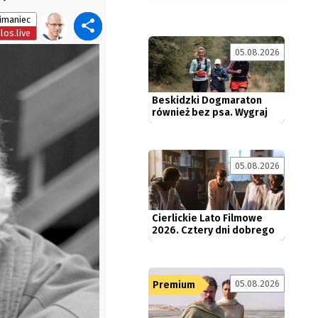
imaniec
los.live
05.08.2026
Beskidzki Dogmaraton
również bez psa. Wygraj
darmowe...
05.08.2026
Cierlickie Lato Filmowe
2026. Cztery dni dobrego
kina...
05.08.2026
Premium
Pop Art: Recenzja
„Odysei” Christophera