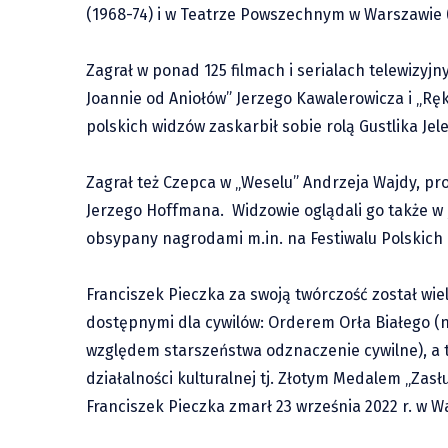
(1968-74) i w Teatrze Powszechnym w Warszawie (
Zagrał w ponad 125 filmach i serialach telewizyjn
Joannie od Aniołów” Jerzego Kawalerowicza i „R
polskich widzów zaskarbił sobie rolą Gustlika Jele
Zagrał też Czepca w „Weselu” Andrzeja Wajdy, p
Jerzego Hoffmana. Widzowie oglądali go także w 
obsypany nagrodami m.in. na Festiwalu Polskich
Franciszek Pieczka za swoją twórczość został w
dostępnymi dla cywilów: Orderem Orła Białego (
względem starszeństwa odznaczenie cywilne), a
działalności kulturalnej tj. Złotym Medalem „Zas
Franciszek Pieczka zmarł 23 września 2022 r. w W