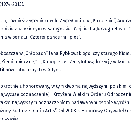
1974-2015).
ych, również zagranicznych. Zagrał m.in. w „Pokoleniu”, Andrz
ękopisie znalezionym w Saragossie” Wojciecha Jerzego Hasa.
nia w serialu „Czterej pancerni i pies”.
roboszcza w „Chłopach” Jana Rybkowskiego czy starego Kieml
„Ziemi obiecanej” i „Konopielce. Za tytułową kreację w Jańci
 Filmów Fabularnych w Gdyni.
ielokrotnie uhonorowany, w tym dwoma najwyższymi polskimi
najwyższe odznaczenie) i Krzyżem Wielkim Orderu Odrodzenia
 także najwyższym odznaczeniem nadawanym osobie wyróżnia
łużony Kulturze Gloria Artis”. Od 2008 r. Honorowy Obywatel 
arszawie.