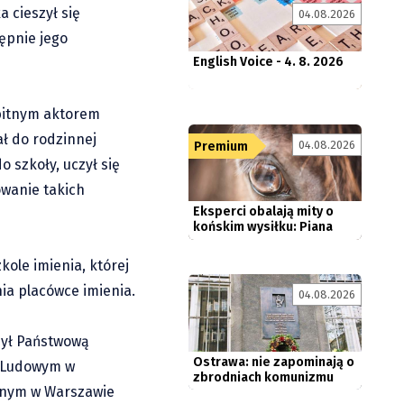
English Voice - 4. 8. 2026
 cieszył się
04.08.2026
ępnie jego
ybitnym aktorem
ał do rodzinnej
Eksperci obalają mity o
04.08.2026
Premium
końskim wysiłku: Piana
 szkoły, uczył się
nie...
owanie takich
ole imienia, której
Ostrawa: nie zapominają o
ia placówce imienia.
04.08.2026
zbrodniach komunizmu
czył Państwową
e Ludowym w
cznym w Warszawie