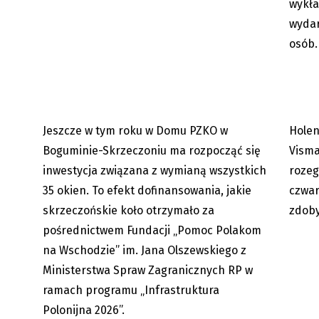
wykła
decyzję radnych
Lemmen
został..
wydar
osób.
Jeszcze w tym roku w Domu PZKO w
Holen
07.08.2026
Boguminie-Skrzeczoniu ma rozpocząć się
Visma
inwestycja związana z wymianą wszystkich
rozeg
35 okien. To efekt dofinansowania, jakie
czwar
skrzeczońskie koło otrzymało za
zdoby
pośrednictwem Fundacji „Pomoc Polakom
Karwina: wielka zmiana kompleksu
Wspóln
na Wschodzie” im. Jana Olszewskiego z
Lodičky w parku Boženy
podróżu
Ministerstwa Spraw Zagranicznych RP w
Němcowej...
ramach programu „Infrastruktura
Polonijna 2026”.