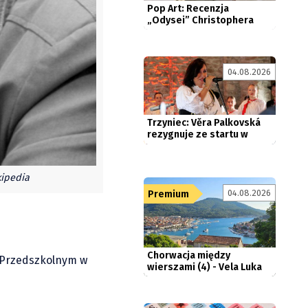
Nolana....
04.08.2026
Trzyniec: Věra Palkovská
rezygnuje ze startu w
wyborach
kipedia
04.08.2026
Premium
Chorwacja między
wierszami (4) - Vela Luka
o-Przedszkolnym w