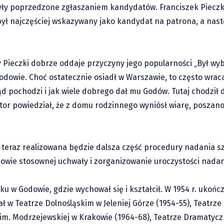
 były poprzedzone zgłaszaniem kandydatów. Franciszek Pieczka
ył najczęściej wskazywany jako kandydat na patrona, a nast
 Pieczki dobrze oddaje przyczyny jego popularności „Był w
Godowie. Choć ostatecznie osiadł w Warszawie, to często wrac
 pochodzi i jak wiele dobrego dał mu Godów. Tutaj chodził do
aktor powiedział, że z domu rodzinnego wyniósł wiarę, poszan
 teraz realizowana będzie dalsza część procedury nadania szk
owie stosownej uchwały i zorganizowanie uroczystości nadan
oku w Godowie, gdzie wychował się i kształcił. W 1954 r. ukoń
 w Teatrze Dolnośląskim w Jeleniej Górze (1954-55), Teatrz
 im. Modrzejewskiej w Krakowie (1964-68), Teatrze Dramaty