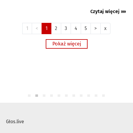
Czytaj więcej »»
04.08.2026
1
<
1
2
3
4
5
>
x
Głos.live