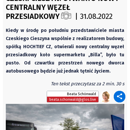
Świat
CENTRALNY WĘZEŁ
Autorzy
Kongres Polaków
PRZESIADKOWY
| 31.08.2022
Wydawca
PZKO
Fundusz Rozwoju Zaolzia
Kiedy w środę po południu przedstawiciele miasta
Kontakt
Czeskiego Cieszyna wspólnie z realizatorem budowy,
Sekretariat
spółką HOCHTIEF CZ, otwierali nowy centralny węzeł
Redaktorzy
przesiadkowy koło supermarketu „Billa”, było tu
Napisz artykuł
pusto. Od czwartku przestrzeń nowego dworca
Zamów prenumeratę
autobusowego będzie już jednak tętnić życiem.
Reklama
Ten tekst przeczytasz za 2 min. 30 s
RODO (GDPR)
Beata Schönwald
OGÓLNE WARUNKI HANDLOWE
beata.schonwald@glos.live
Všeobecné obchodní podmínky
Wiadomości
Region