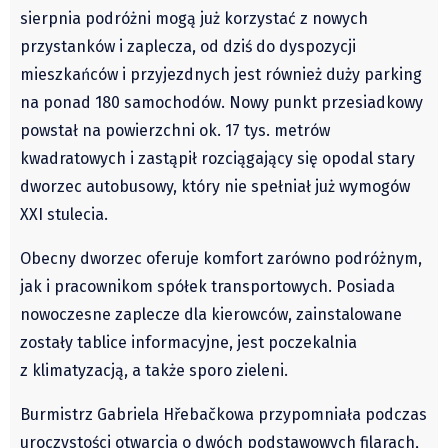
sierpnia podróżni mogą już korzystać z nowych
Pre-teksty i kon-teksty Łęckiego
przystanków i zaplecza, od dziś do dyspozycji
Na posiónku pisane Milerskiego (archiwum)
mieszkańców i przyjezdnych jest również duży parking
Na granicy Księstwa Drobika (archiwum)
na ponad 180 samochodów. Nowy punkt przesiadkowy
Podróże małe i duże Skałki
powstał na powierzchni ok. 17 tys. metrów
Historia
kwadratowych i zastąpił rozciągający się opodal stary
Podróże
dworzec autobusowy, który nie spełniał już wymogów
Wywiady
XXI stulecia.
Rodziny wielodzietne
Obecny dworzec oferuje komfort zarówno podróżnym,
Nauka
jak i pracownikom spółek transportowych. Posiada
Młodzi
nowoczesne zaplecze dla kierowców, zainstalowane
Przedszkola
zostały tablice informacyjne, jest poczekalnia
Szkoły podstawowe
z klimatyzacją, a także sporo zieleni.
Szkoły średnie
Burmistrz Gabriela Hřebačkowa przypomniała podczas
Studia
uroczystości otwarcia o dwóch podstawowych filarach,