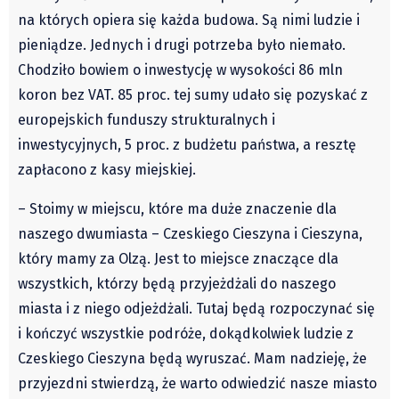
Klub Podróżnika ZA OKNEM
na których opiera się każda budowa. Są nimi ludzie i
Sport
pieniądze. Jednych i drugi potrzeba było niemało.
Czytelnicy piszą
Chodziło bowiem o inwestycję w wysokości 86 mln
Multimedia
koron bez VAT. 85 proc. tej sumy udało się pozyskać z
Obiektyw Głosu
europejskich funduszy strukturalnych i
inwestycyjnych, 5 proc. z budżetu państwa, a resztę
Fotoreportaże
zapłacono z kasy miejskiej.
studio glos.live
Głos Brandysa
– Stoimy w miejscu, które ma duże znaczenie dla
YouTube glos.live
naszego dwumiasta – Czeskiego Cieszyna i Cieszyna,
Głos News
który mamy za Olzą. Jest to miejsce znaczące dla
Mrózek i Maćkowiak
wszystkich, którzy będą przyjeżdżali do naszego
miasta i z niego odjeżdżali. Tutaj będą rozpoczynać się
PODCAST "GŁOS MAMY"
i kończyć wszystkie podróże, dokądkolwiek ludzie z
STREFA PREMIUM
Czeskiego Cieszyna będą wyruszać. Mam nadzieję, że
przyjezdni stwierdzą, że warto odwiedzić nasze miasto