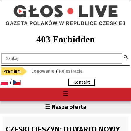
Logowanie
/
Rejestracja
Premium
/
Kontakt
Menu
☰
O nas
Region
☰ Nasza oferta
Premium
Czechy
Gdzie kupię "Głos"?
Polska
CZESKI CIESZYN: OTWARTO NOWY
Archiwum