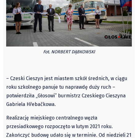
Czechy
Polska
Świat
Kongres Polaków
Sejmiki Gminne 2024
PZKO
Fot. NORBERT DĄBKOWSKI
Placówki dyplomatyczne w CZ
English Voice
Kultura
– Czeski Cieszyn jest miastem szkół średnich, w ciągu
roku szkolnego panuje tu naprawdę duży ruch –
Recenzje
potwierdziła „Głosowi” burmistrz Czeskiego Cieszyna
Pop Art
Gabriela Hřebačkowa.
Wydarzenia
Nasze biblioteki
Realizację miejskiego centralnego węzła
Publicystyka
przesiadkowego rozpoczęto w lutym 2021 roku.
Zakończyć budowę udało się w terminie. Od niedzieli 21
Zdaniem...