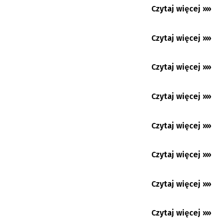
English Voice - 4. 8. 2026
Czytaj więcej »»
05.08.2026
Jubileuszowa wystawa stonawskiej malarki
Czytaj więcej »»
05.08.2026
Chorwacja między wierszami (4) - Vela Luka
Czytaj więcej »»
05.08.2026
Premium
Eksperci obalają mity o końskim wysiłku:
Czytaj więcej »»
04.08.2026
Piana nie oznacza...
Ostrawa: nie zapominają o zbrodniach
Czytaj więcej »»
komunizmu
04.08.2026
Czytaj więcej »»
04.08.2026
Czytaj więcej »»
04.08.2026
Premium
Czytaj więcej »»
04.08.2026
Premium