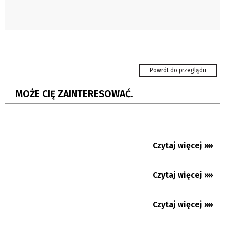
Językoznawczyni: nie umiemy bezbłędnie
rozpoznawać tekstów...
Koszarzyska: Język polski na każdym kroku
Powrót do przeglądu
Gorąco jak… w Egipcie
MOŻE CIĘ ZAINTERESOWAĆ.
Beskidzki Dogmaraton również bez psa.
Wygraj darmowe numery...
Cierlickie Lato Filmowe 2026. Cztery dni
Czytaj więcej »»
06.08.2026
dobrego kina z Polski,...
Pop Art: Recenzja „Odysei” Christophera
Czytaj więcej »»
05.08.2026
Nolana. Antywojenne,...
Trzyniec: Věra Palkovská rezygnuje ze startu
Czytaj więcej »»
05.08.2026
w wyborach