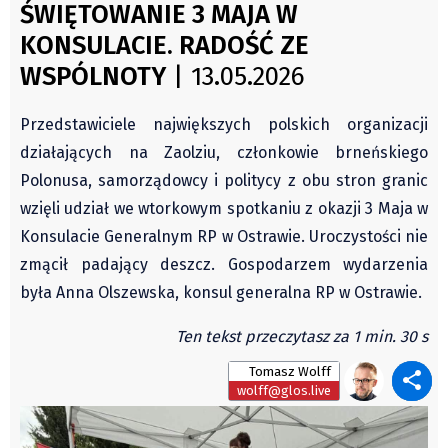
ŚWIĘTOWANIE 3 MAJA W
Archiwum
Świat
KONSULACIE. RADOŚĆ ZE
Autorzy
Kongres Polaków
WSPÓLNOTY
| 13.05.2026
Wydawca
PZKO
Fundusz Rozwoju Zaolzia
Przedstawiciele największych polskich organizacji
Kontakt
działających na Zaolziu, członkowie brneńskiego
Sekretariat
Polonusa, samorządowcy i politycy z obu stron granic
Redaktorzy
wzięli udział we wtorkowym spotkaniu z okazji 3 Maja w
Napisz artykuł
Konsulacie Generalnym RP w Ostrawie. Uroczystości nie
Zamów prenumeratę
zmącił padający deszcz. Gospodarzem wydarzenia
Reklama
była Anna Olszewska, konsul generalna RP w Ostrawie.
RODO (GDPR)
Ten tekst przeczytasz za 1 min. 30 s
OGÓLNE WARUNKI HANDLOWE
Tomasz Wolff
Všeobecné obchodní podmínky
wolff@glos.live
Wiadomości
Region