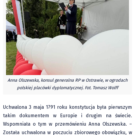
Czechy
Polska
Świat
Kongres Polaków
Sejmiki Gminne 2024
PZKO
Placówki dyplomatyczne w CZ
English Voice
Anna Olszewska, konsul generalna RP w Ostrawie, w ogrodach
Kultura
polskiej placówki dyplomatycznej. Fot. Tomasz Wolff
Recenzje
Pop Art
Uchwalona 3 maja 1791 roku konstytucja była pierwszym
Wydarzenia
takim dokumentem w Europie i drugim na świecie.
Nasze biblioteki
Wspomniała o tym w przemówieniu Anna Olszewska. –
Publicystyka
Została uchwalona w poczuciu zbiorowego obowiązku, w