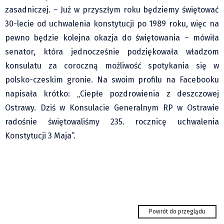
zasadniczej. – Już w przyszłym roku będziemy świętować
Klub Podróżnika ZA OKNEM
30-lecie od uchwalenia konstytucji po 1989 roku, więc na
Sport
pewno będzie kolejna okazja do świętowania – mówiła
Czytelnicy piszą
senator, która jednocześnie podziękowała władzom
Multimedia
konsulatu za coroczną możliwość spotykania się w
Obiektyw Głosu
polsko-czeskim gronie. Na swoim profilu na Facebooku
Fotoreportaże
napisała krótko: „Ciepłe pozdrowienia z deszczowej
studio glos.live
Ostrawy. Dziś w Konsulacie Generalnym RP w Ostrawie
radośnie świętowaliśmy 235. rocznicę uchwalenia
Głos Brandysa
Konstytucji 3 Maja”.
YouTube glos.live
Głos News
Mrózek i Maćkowiak
PODCAST "GŁOS MAMY"
Tego brakowało nad Karwińskim Morzem.
STREFA PREMIUM
Punkt gastronomiczny...
Powrót do przeglądu
Z nosem w książce: Stomatolog idzie w góry