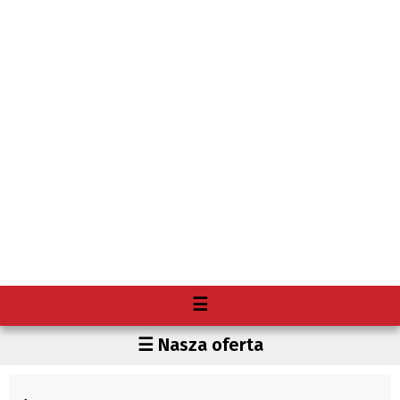
Menu
☰
O nas
Region
☰ Nasza oferta
Premium
Czechy
Gdzie kupię "Głos"?
Polska