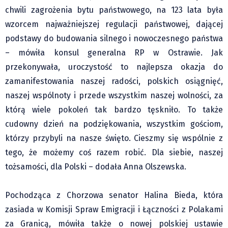
Zdaniem...
chwili zagrożenia bytu państwowego, na 123 lata była
Pre-teksty i kon-teksty Łęckiego
wzorcem najważniejszej regulacji państwowej, dającej
Na posiónku pisane Milerskiego (archiwum)
podstawy do budowania silnego i nowoczesnego państwa
– mówiła konsul generalna RP w Ostrawie. Jak
Na granicy Księstwa Drobika (archiwum)
przekonywała, uroczystość to najlepsza okazja do
Podróże małe i duże Skałki
zamanifestowania naszej radości, polskich osiągnięć,
Historia
naszej wspólnoty i przede wszystkim naszej wolności, za
Podróże
którą wiele pokoleń tak bardzo tęskniło. To także
Wywiady
cudowny dzień na podziękowania, wszystkim gościom,
Rodziny wielodzietne
którzy przybyli na nasze święto. Cieszmy się wspólnie z
Nauka
tego, że możemy coś razem robić. Dla siebie, naszej
Młodzi
tożsamości, dla Polski – dodała Anna Olszewska.
Przedszkola
Szkoły podstawowe
Pochodząca z Chorzowa senator Halina Bieda, która
zasiada w Komisji Spraw Emigracji i Łączności z Polakami
Szkoły średnie
za Granicą, mówiła także o nowej polskiej ustawie
Studia