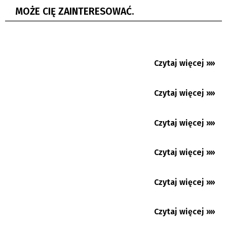
MOŻE CIĘ ZAINTERESOWAĆ.
Nydek: 450 lat kościółka św. Mikołaja.
Niezwykła historia
Chance Liga Narodowa: Nasze zespoły ze
zmiennym szczęściem....
Czytaj więcej »»
08.08.2026
Hawierzów: Samoobrona dla pań. Kurs,
który może uratować...
Czytaj więcej »»
08.08.2026
Ostrawa: w połowie sierpnia Ogólnokrajowe
Spotkanie Młodzieży
Czytaj więcej »»
08.08.2026
Blaski i cenie „Gorola” 2026. Prof. Daniel
Kadłubiec podsumowuje
Czytaj więcej »»
07.08.2026
W Skrzeczoniu MK PZKO czeka na decyzję
radnych
Czytaj więcej »»
07.08.2026
Tour de Pologne - Holender Lemmen wygrał
etap w Karpaczu i został...
Czytaj więcej »»
07.08.2026
Utrudnienia w centrum Jabłonkowa.