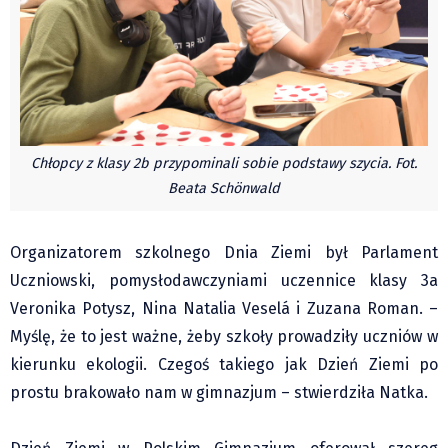
Pre-teksty i kon-teksty Łęckiego
Na posiónku pisane Milerskiego (archiwum)
Na granicy Księstwa Drobika (archiwum)
Podróże małe i duże Skałki
Historia
Chłopcy z klasy 2b przypominali sobie podstawy szycia. Fot.
Podróże
Beata Schönwald
Wywiady
Rodziny wielodzietne
Organizatorem szkolnego Dnia Ziemi był Parlament
Nauka
Uczniowski, pomysłodawczyniami uczennice klasy 3a
Młodzi
Veronika Potysz, Nina Natalia Veselá i Zuzana Roman. –
Przedszkola
Myślę, że to jest ważne, żeby szkoły prowadziły uczniów w
Szkoły podstawowe
kierunku ekologii. Czegoś takiego jak Dzień Ziemi po
prostu brakowało nam w gimnazjum – stwierdziła Natka.
Szkoły średnie
Studia