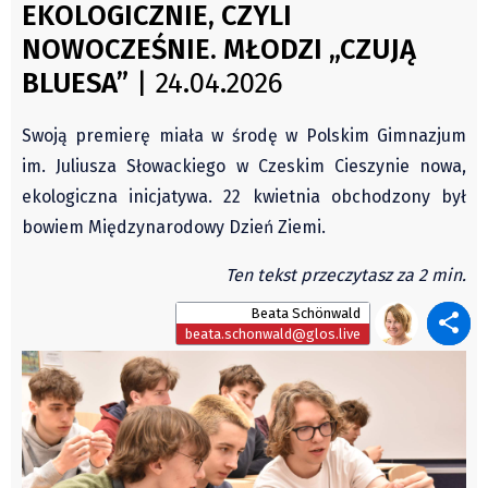
Czechy
EKOLOGICZNIE, CZYLI
Świat
Polska
NOWOCZEŚNIE. MŁODZI „CZUJĄ
Kongres Polaków
Świat
BLUESA”
| 24.04.2026
PZKO
Kongres Polaków
Swoją premierę miała w środę w Polskim Gimnazjum
Sejmiki Gminne 2024
im. Juliusza Słowackiego w Czeskim Cieszynie nowa,
PZKO
ekologiczna inicjatywa. 22 kwietnia obchodzony był
Placówki dyplomatyczne w CZ
bowiem Międzynarodowy Dzień Ziemi.
English Voice
Ten tekst przeczytasz za 2 min.
Kultura
Recenzje
Beata Schönwald
beata.schonwald@glos.live
Pop Art
Wydarzenia
Nasze biblioteki
Publicystyka
Zdaniem...