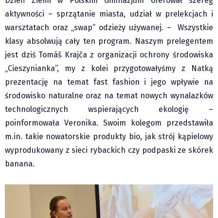
Dzień Ziemi w Polskim Gimnazjum oferował szereg
Klub Podróżnika ZA OKNEM
aktywności – sprzątanie miasta, udział w prelekcjach i
Sport
warsztatach oraz „swap” odzieży używanej. – Wszystkie
Czytelnicy piszą
klasy absolwują cały ten program. Naszym prelegentem
Multimedia
jest dziś Tomáš Krajča z organizacji ochrony środowiska
Obiektyw Głosu
„Cieszynianka”, my z kolei przygotowałyśmy z Natką
Fotoreportaże
prezentację na temat fast fashion i jego wpływie na
studio glos.live
środowisko naturalne oraz na temat nowych wynalazków
technologicznych wspierających ekologię –
Głos Brandysa
poinformowała Veronika. Swoim kolegom przedstawiła
YouTube glos.live
m.in. takie nowatorskie produkty bio, jak strój kąpielowy
Głos News
wyprodukowany z sieci rybackich czy podpaski ze skórek
Mrózek i Maćkowiak
banana.
PODCAST "GŁOS MAMY"
STREFA PREMIUM