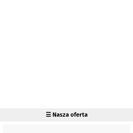
Autorzy
Wydawca
Fundusz Rozwoju Zaolzia
Kontakt
Sekretariat
Redaktorzy
Napisz artykuł
Zamów prenumeratę
Reklama
RODO (GDPR)
OGÓLNE WARUNKI HANDLOWE
Všeobecné obchodní podmínky
Region
☰ Nasza oferta
Wiadomości
Czechy
Region
Polska