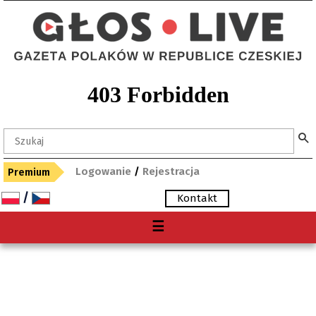
Logowanie
/
Rejestracja
Premium
/
Kontakt
Menu
☰
O nas
Premium
Gdzie kupię "Głos"?
Archiwum