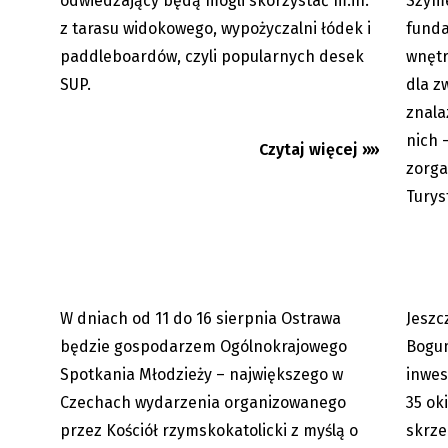
odwiedzający będą mogli skorzystać m.in.
Szyme
z tarasu widokowego, wypożyczalni łódek i
funda
paddleboardów, czyli popularnych desek
wnętr
SUP.
dla z
znala
Ostrawa: w połowie sierpnia
W Skrz
nich 
Czytaj więcej »»
Ogólnokrajowe Spotkanie
decyzj
zorga
Młodzieży
Turys
W dniach od 11 do 16 sierpnia Ostrawa
Jeszc
07.08.2026
będzie gospodarzem Ogólnokrajowego
Bogum
Spotkania Młodzieży – największego w
inwes
Czechach wydarzenia organizowanego
35 ok
przez Kościół rzymskokatolicki z myślą o
skrze