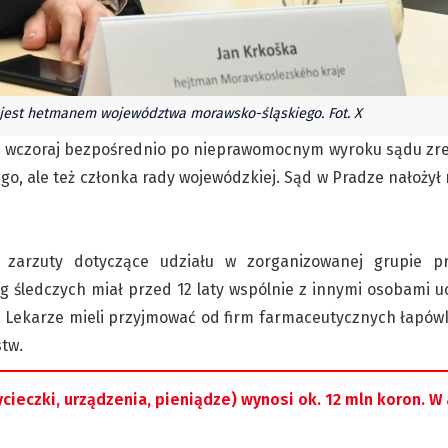
e jest hetmanem województwa morawsko-śląskiego. Fot. X
ny, wczoraj bezpośrednio po nieprawomocnym wyroku sądu zre
, ale też członka rady wojewódzkiej. Sąd w Pradze nałożył
arzuty dotyczące udziału w zorganizowanej grupie prz
ug śledczych miał przed 12 laty wspólnie z innymi osobami u
 Lekarze mieli przyjmować od firm farmaceutycznych łapówki
tw.
ieczki, urządzenia, pieniądze) wynosi ok. 12 mln koron. W