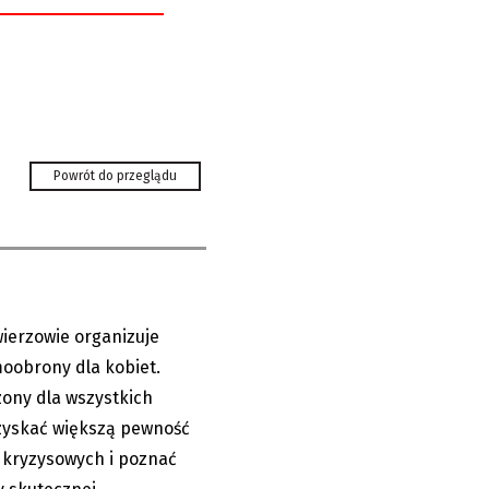
ona dla pań.
Powrót do przeglądu
tować...
wierzowie organizuje
07.08.2026
oobrony dla kobiet.
zony dla wszystkich
 zyskać większą pewność
h kryzysowych i poznać