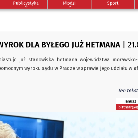
Publicystyka
Młodzi
Sport
YROK DLA BYŁEGO JUŻ HETMANA
| 21.
iastuje już stanowiska hetmana województwa morawsko-ś
omocnym wyroku sądu w Pradze w sprawie jego udziału w af
Ten tekst
Janusz 
bittmar@gl