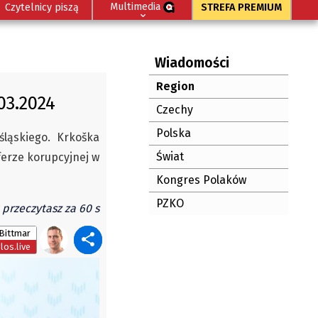
Multimedia
Czytelnicy piszą
STREFA PREMIUM
Wiadomości
Region
03.2024
Czechy
Polska
ląskiego. Krkoška
Świat
erze korupcyjnej w
Kongres Polaków
PZKO
 przeczytasz za 60 s
Bittmar
os.live