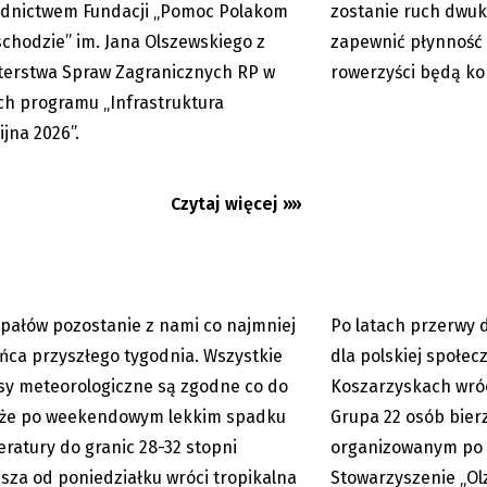
dnictwem Fundacji „Pomoc Polakom
zostanie ruch dwuk
chodzie” im. Jana Olszewskiego z
zapewnić płynność k
terstwa Spraw Zagranicznych RP w
rowerzyści będą kor
h programu „Infrastruktura
nie odpuszczą. Gorąco
Koszarzyska: Język p
 w naszym regionie co
każdym kroku
ijna 2026”.
...
Czytaj więcej »»
upałów pozostanie z nami co najmniej
Po latach przerwy 
06.08.2026
ńca przyszłego tygodnia. Wszystkie
dla polskiej społec
sy meteorologiczne są zgodne co do
Koszarzyskach wróci
 że po weekendowym lekkim spadku
Grupa 22 osób bierz
ratury do granic 28-32 stopni
organizowanym po 
usza od poniedziałku wróci tropikalna
Stowarzyszenie „Olz