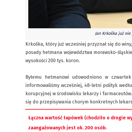
Jan Krkoška już ni
Krkoška, który już wcześniej przyznał się do wi
posady hetmana województwa morawsko-śląskiego
wysokości 200 tys. koron.
Byłemu hetmanowi udowodniono w czwartek z
informowaliśmy wcześniej, 48-letni polityk wedł
korupcyjnej w środowisku lekarzy i farmaceutów.
się do przepisywania chorym konkretnych lekars
Łączna wartość łapówek (chodziło o drogie wyc
zaangażowanych jest ok. 200 osób.