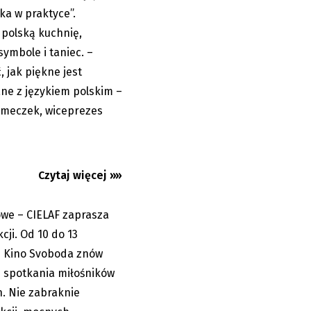
ska w praktyce”.
 polską kuchnię,
symbole i taniec. –
owe 2026.
 jak piękne jest
na z Polski,...
ane z językiem polskim –
ymeczek, wiceprezes
Czytaj więcej »»
mowe – CIELAF zaprasza
05.08.2026
cji. Od 10 do 13
e Kino Svoboda znów
m spotkania miłośników
ch. Nie zabraknie