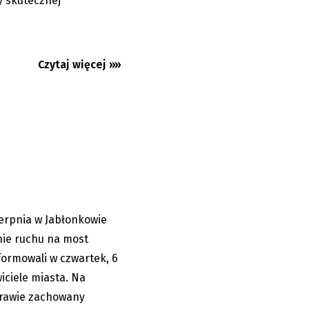
 skutecznej
Czytaj więcej »»
um Jabłonkowa.
stem
ierpnia w Jabłonkowie
06.08.2026
nie ruchu na most
ormowali w czwartek, 6
iciele miasta. Na
rawie zachowany