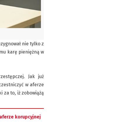
zygnował nie tylko z
 mu karę pieniężną w
estępczej. Jak już
czestniczyć w aferze
 za to, iż zobowiążą
 aferze korupcyjnej