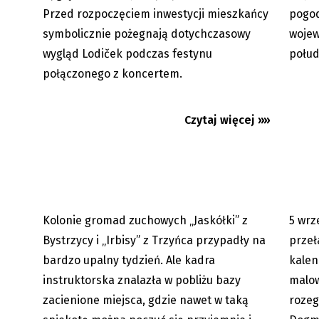
Przed rozpoczęciem inwestycji mieszkańcy
pogod
symbolicznie pożegnają dotychczasowy
wojew
wygląd Lodiček podczas festynu
połu
Gorąco jak… w Egipcie
Beskid
połączonego z koncertem.
psa. W
Czytaj więcej »»
Kolonie gromad zuchowych „Jaskółki” z
5 wrz
05.08.2026
Bystrzycy i „Irbisy” z Trzyńca przypadły na
przeł
bardzo upalny tydzień. Ale kadra
kalen
instruktorska znalazła w pobliżu bazy
malow
zacienione miejsca, gdzie nawet w taką
rozeg