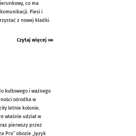
ierunkowy, co ma
omunikacji. Piesi i
zystać z nowej kładki.
olski na
Czytaj więcej »»
do kultowego i ważnego
05.08.2026
zności ośrodka w
ły letnie kolonie.
e właśnie udział w
raz pierwszy przez
a Pro” obozie „Język