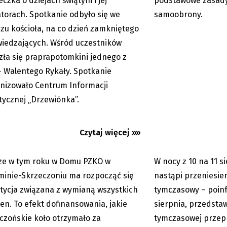
czka o dziejach świątyni i jej
podstawowe zasady
torach. Spotkanie odbyło się we
samoobrony.
zu kościoła, na co dzień zamkniętego
wiedzających. Wśród uczestników
zła się praprapotomkini jednego z
eczoniu MK PZKO czeka na
Utrudnienia w centr
– Walentego Rykały. Spotkanie
ę radnych
Kierowcy pojadą mo
nizowało Centrum Informacji
tymczasowym
tycznej „Drzewiónka”.
Czytaj więcej »»
ze w tym roku w Domu PZKO w
W nocy z 10 na 11 s
07.08.2026
inie-Skrzeczoniu ma rozpocząć się
nastąpi przeniesie
tycja związana z wymianą wszystkich
tymczasowy – poinf
ien. To efekt dofinansowania, jakie
sierpnia, przedstaw
czońskie koło otrzymało za
tymczasowej przep