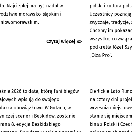
a. Najcieplej ma być nadal w
polski i kultura pol
ództwie morawsko-śląskim i
Uczestnicy poznają
dniowomorawskim.
zwyczaje, tradycje, 
zki Dogmaraton również bez
Cierlickie Lato Film
Chcemy im pokazać,
ygraj darmowe numery...
Cztery dni dobrego ki
wszystko, co związ
Czytaj więcej »»
podkreśla Józef Sz
„Olza Pro”.
eśnia 2026 to data, którą fani biegów
Cierlickie Lato Fil
05.08.2026
ajowych wpisują do swojego
na cztery dni projek
darza obowiązkowo. W Gutach, w
września miejscow
niczej scenerii Beskidów, zostanie
stanie się miejsce
rana 8. edycja Beskidzkiego
kina z Polski i Cze