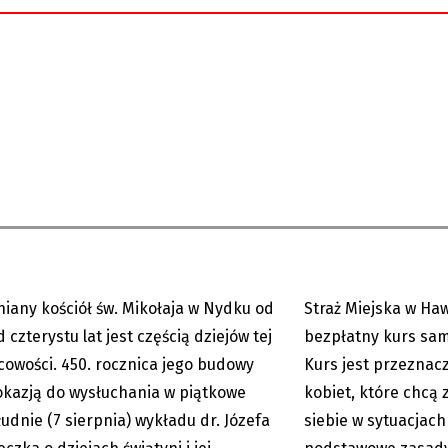
450 lat kościółka św.
Hawierzów: Samoobr
a. Niezwykła historia
Kurs, który może ura
iany kościół św. Mikołaja w Nydku od
Straż Miejska w Ha
08.08.2026
 czterystu lat jest częścią dziejów tej
bezpłatny kurs sam
cowości. 450. rocznica jego budowy
Kurs jest przeznac
okazją do wysłuchania w piątkowe
kobiet, które chcą
udnie (7 sierpnia) wykładu dr. Józefa
siebie w sytuacjac