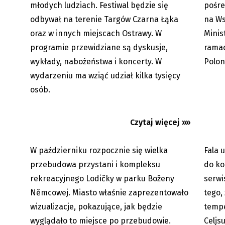
młodych ludziach. Festiwal będzie się
pośre
odbywał na terenie Targów Czarna Łąka
na Ws
oraz w innych miejscach Ostrawy. W
Minis
programie przewidziane są dyskusje,
ramac
Karwina: wielka zmiana kompleksu
Upały 
Lodičky w parku Boženy
będzie
wykłady, nabożeństwa i koncerty. W
Polon
Němcowej...
najmniej
wydarzeniu ma wziąć udział kilka tysięcy
osób.
Czytaj więcej »»
W październiku rozpocznie się wielka
Fala 
06.08.2026
przebudowa przystani i kompleksu
do ko
rekreacyjnego Lodičky w parku Boženy
serwi
Němcowej. Miasto właśnie zaprezentowało
tego,
wizualizacje, pokazujące, jak będzie
tempe
wyglądało to miejsce po przebudowie.
Celjs