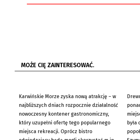
Tego brakowało nad Karwińskim
Nydek: 
Morzem. Punkt gastronomiczny...
Mikołaj
MOŻE CIĘ ZAINTERESOWAĆ.
Karwińskie Morze zyska nową atrakcję – w
Drewn
08.08.2026
najbliższych dniach rozpocznie działalność
ponad
nowoczesny kontener gastronomiczny,
miejs
który uzupełni ofertę tego popularnego
była 
miejsca rekreacji. Oprócz bistro
popoł