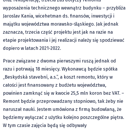
Pre-teksty i kon-teksty Łęckiego
wyposażenia technicznego wewnątrz budynku – przybliża
Na posiónku pisane Milerskiego (archiwum)
Jaroslav Kania, wicehetman ds. finansów, inwestycji i
majątku województwa morawsko-śląskiego. Jak jednak
Na granicy Księstwa Drobika (archiwum)
zaznacza, trzecia część projektu jest jak na razie na
Podróże małe i duże Skałki
etapie projektowania i jej realizacji należy się spodziewać
Historia
dopiero w latach 2021-2022.
Podróże
Wywiady
Prace związane z dwoma pierwszymi ruszą jednak od
razu i potrwają 18 miesięcy. Wykonawcą będzie spółka
Rodziny wielodzietne
„Beskydská stavební, a.s.”, a koszt remontu, który w
Nauka
całości jest finansowany z budżetu województwa,
Młodzi
powinien zamknąć się w kwocie 25,5 mln koron bez VAT. –
Przedszkola
Remont będzie przeprowadzany stopniowo, tak żeby nie
Szkoły podstawowe
naruszał nauki. Jestem umówiona z firmą budowlaną, że
Szkoły średnie
będziemy wyłączać z użytku kolejno poszczególne piętra.
Studia
W tym czasie zajęcia będą się odbywały