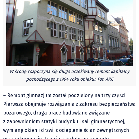
Czechy
Polska
Świat
Kongres Polaków
Sejmiki Gminne 2024
PZKO
Placówki dyplomatyczne w CZ
English Voice
W środę rozpoczyna się długo oczekiwany remont kapitalny
Kultura
pochodzącego z 1994 roku obiektu. Fot. ARC
Recenzje
– Remont gimnazjum został podzielony na trzy części.
Pop Art
Pierwsza obejmuje rozwiązania z zakresu bezpieczeństwa
Wydarzenia
pożarowego, druga prace budowlane związane
Nasze biblioteki
z zapewnieniem statyki budynku i sali gimnastycznej,
Publicystyka
wymianę okien i drzwi, docieplenie ścian zewnętrznych
Zdaniem...
oraz rekuperację, trzecia zaś dotyczy remontu