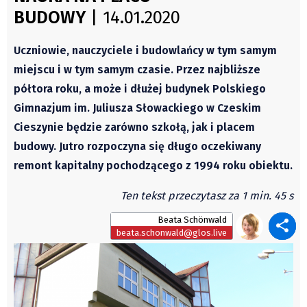
Świat
BUDOWY
| 14.01.2020
Autorzy
Kongres Polaków
Wydawca
PZKO
Uczniowie, nauczyciele i budowlańcy w tym samym
Fundusz Rozwoju Zaolzia
miejscu i w tym samym czasie. Przez najbliższe
Kontakt
półtora roku, a może i dłużej budynek Polskiego
Sekretariat
Gimnazjum im. Juliusza Słowackiego w Czeskim
Redaktorzy
Cieszynie będzie zarówno szkołą, jak i placem
Napisz artykuł
budowy. Jutro rozpoczyna się długo oczekiwany
Zamów prenumeratę
remont kapitalny pochodzącego z 1994 roku obiektu.
Reklama
Ten tekst przeczytasz za 1 min. 45 s
RODO (GDPR)
Beata Schönwald
OGÓLNE WARUNKI HANDLOWE
beata.schonwald@glos.live
Všeobecné obchodní podmínky
Wiadomości
Region