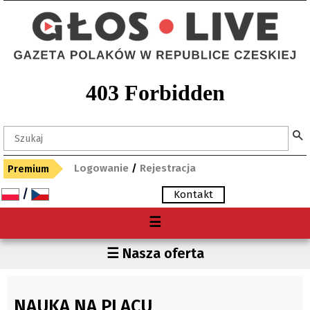
Logowanie
/
Rejestracja
Premium
/
Kontakt
Menu
☰
O nas
Region
☰ Nasza oferta
Premium
Czechy
Gdzie kupię "Głos"?
Polska
NAUKA NA PLACU
Archiwum