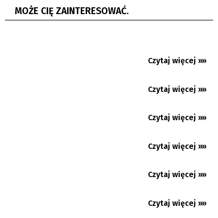
Praga: Tłumy turystów to sukces i coraz
MOŻE CIĘ ZAINTERESOWAĆ.
większe wyzwanie
Chance Liga: Przegrana Banika Ostrawa w
Hradcu Kralowej
Z Zaolzia do Asyżu, do św. Franciszka, który
Czytaj więcej »»
10.08.2026
odnowił Kościół
Oko w dymku: Zemsta hrabiego Skarbka
Czytaj więcej »»
10.08.2026
Na Girowej stanęła kolyba! I wszystkich
Czytaj więcej »»
09.08.2026
zachwyca
82 lata od mordu w Żywocicach. Polsko-
Czytaj więcej »»
09.08.2026
czeska społeczność...
Tego brakowało nad Karwińskim Morzem.
Czytaj więcej »»
09.08.2026
Punkt gastronomiczny...
Z nosem w książce: Stomatolog idzie w góry
Czytaj więcej »»
09.08.2026