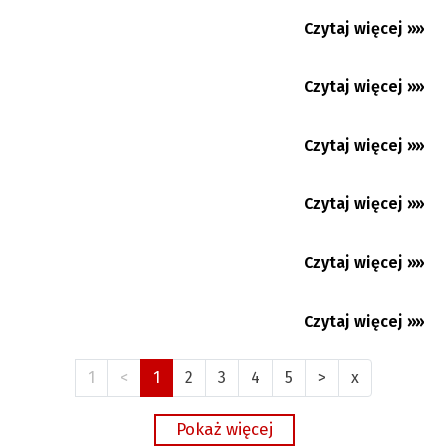
Nydek: 450 lat kościółka św. Mikołaja.
Niezwykła historia
Czytaj więcej »»
08.08.2026
Chance Liga Narodowa: Nasze zespoły ze
zmiennym szczęściem....
Czytaj więcej »»
08.08.2026
Hawierzów: Samoobrona dla pań. Kurs,
który może uratować...
Czytaj więcej »»
08.08.2026
Czytaj więcej »»
08.08.2026
Czytaj więcej »»
07.08.2026
Czytaj więcej »»
07.08.2026
1
<
1
2
3
4
5
>
x