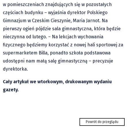
Klub Podróżnika ZA OKNEM
w pomieszczeniach znajdujących się w pozostałych
Sport
częściach budynku – wyjaśnia dyrektor Polskiego
Czytelnicy piszą
Gimnazjum w Czeskim Cieszynie, Maria Jarnot. Na
pierwszy ogień pójdzie sala gimnastyczna, która będzie
Multimedia
nieczynna od lutego. – Na lekcjach wychowania
Obiektyw Głosu
fizycznego będziemy korzystać z nowej hali sportowej za
Fotoreportaże
supermarketem Billa, ponadto szkoła podstawowa
studio glos.live
udostępni nam małą salę gimnastyczną – precyzuje
Głos Brandysa
dyrektorka.
YouTube glos.live
Cały artykuł we wtorkowym, drukowanym wydaniu
Głos News
gazety.
Mrózek i Maćkowiak
PODCAST "GŁOS MAMY"
STREFA PREMIUM
Piotrowice: zioła, muzyka i gwiazdy w
niezwykłej kawiarni
Powrót do przeglądu