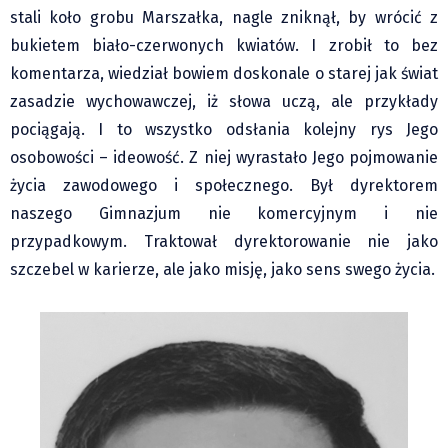
Klub Podróżnika ZA OKNEM
stali koło grobu Marszałka, nagle zniknął, by wrócić z
Sport
bukietem biało-czerwonych kwiatów. I zrobił to bez
Czytelnicy piszą
komentarza, wiedział bowiem doskonale o starej jak świat
Multimedia
zasadzie wychowawczej, iż słowa uczą, ale przykłady
pociągają. I to wszystko odsłania kolejny rys Jego
Obiektyw Głosu
osobowości – ideowość. Z niej wyrastało Jego pojmowanie
Fotoreportaże
życia zawodowego i społecznego. Był dyrektorem
studio glos.live
naszego Gimnazjum nie komercyjnym i nie
Głos Brandysa
przypadkowym. Traktował dyrektorowanie nie jako
YouTube glos.live
szczebel w karierze, ale jako misję, jako sens swego życia.
Głos News
Mrózek i Maćkowiak
PODCAST "GŁOS MAMY"
STREFA PREMIUM