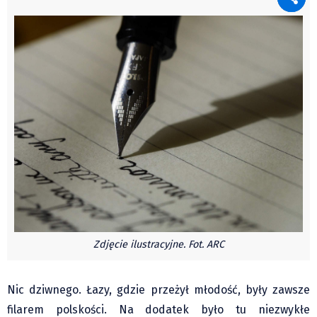
Czechy
Polska
Świat
Kongres Polaków
Sejmiki Gminne 2024
PZKO
Placówki dyplomatyczne w CZ
English Voice
Kultura
Recenzje
Pop Art
Wydarzenia
Zdjęcie ilustracyjne. Fot. ARC
Nasze biblioteki
Publicystyka
Nic dziwnego. Łazy, gdzie przeżył młodość, były zawsze
filarem polskości. Na dodatek było tu niezwykłe
Zdaniem...