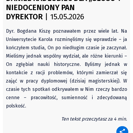
Świat
NIEDOCENIONY PAN
Autorzy
Kongres Polaków
DYREKTOR
| 15.05.2026
Wydawca
PZKO
Fundusz Rozwoju Zaolzia
Dyr. Bogdana Kiszę poznawałem przez wiele lat. Na
Kontakt
Uniwersytecie Karola rozminęliśmy się wprawdzie – ja
Sekretariat
kończyłem studia, On po niedługim czasie je zaczynał.
Redaktorzy
Mieliśmy jednak wspólny wydział, ale różne kierunki –
Napisz artykuł
On zgłębiał nauki historyczne. Byliśmy jednak w
Zamów prenumeratę
kontakcie z racji problemów, którymi zamierzał się
Reklama
zająć w pracy dyplomowej (dzisiaj magisterskiej). W
czasie tych spotkań odkrywałem w Nim rzeczy bardzo
RODO (GDPR)
cenne – pracowitość, sumienność i zdecydowaną
OGÓLNE WARUNKI HANDLOWE
polskość.
Všeobecné obchodní podmínky
Wiadomości
Ten tekst przeczytasz za 4 min.
Region