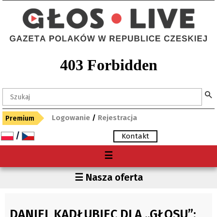
Logowanie
/
Rejestracja
Premium
/
Kontakt
Menu
☰
O nas
Region
☰ Nasza oferta
Premium
Czechy
Gdzie kupię "Głos"?
Polska
DANIEL KADŁUBIEC DLA „GŁOSU”:
Archiwum