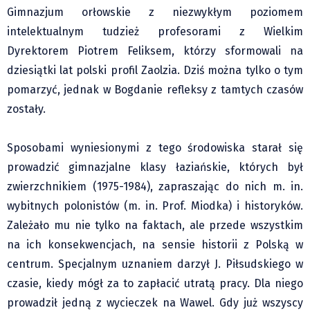
Gimnazjum orłowskie z niezwykłym poziomem
Pre-teksty i kon-teksty Łęckiego
intelektualnym tudzież profesorami z Wielkim
Na posiónku pisane Milerskiego (archiwum)
Dyrektorem Piotrem Feliksem, którzy sformowali na
Na granicy Księstwa Drobika (archiwum)
dziesiątki lat polski profil Zaolzia. Dziś można tylko o tym
Podróże małe i duże Skałki
pomarzyć, jednak w Bogdanie refleksy z tamtych czasów
Historia
zostały.
Podróże
Wywiady
Sposobami wyniesionymi z tego środowiska starał się
Rodziny wielodzietne
prowadzić gimnazjalne klasy łaziańskie, których był
zwierzchnikiem (1975-1984), zapraszając do nich m. in.
Nauka
wybitnych polonistów (m. in. Prof. Miodka) i historyków.
Młodzi
Zależało mu nie tylko na faktach, ale przede wszystkim
Przedszkola
na ich konsekwencjach, na sensie historii z Polską w
Szkoły podstawowe
centrum. Specjalnym uznaniem darzył J. Piłsudskiego w
Szkoły średnie
czasie, kiedy mógł za to zapłacić utratą pracy. Dla niego
Studia
prowadził jedną z wycieczek na Wawel. Gdy już wszyscy