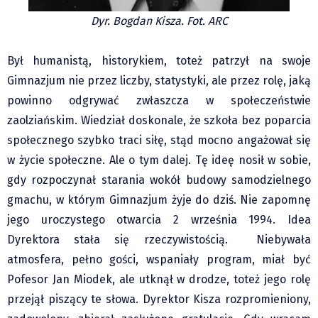
Dyr. Bogdan Kisza. Fot. ARC
Był humanistą, historykiem, toteż patrzył na swoje
Gimnazjum nie przez liczby, statystyki, ale przez rolę, jaką
powinno odgrywać zwłaszcza w społeczeństwie
zaolziańskim. Wiedział doskonale, że szkoła bez poparcia
społecznego szybko traci siłę, stąd mocno angażował się
w życie społeczne. Ale o tym dalej. Tę ideę nosił w sobie,
gdy rozpoczynał starania wokół budowy samodzielnego
gmachu, w którym Gimnazjum żyje do dziś. Nie zapomnę
jego uroczystego otwarcia 2 września 1994. Idea
Dyrektora stała się rzeczywistością. Niebywała
atmosfera, pełno gości, wspaniały program, miał być
Pofesor Jan Miodek, ale utknął w drodze, toteż jego rolę
przejął piszący te słowa. Dyrektor Kisza rozpromieniony,