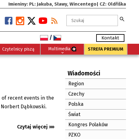
Imieniny: PL: Jakuba, Sławy, Wincentego| CZ: Oldřiška
/
Kontakt
Multimedia
Czytelnicy piszą
STREFA PREMIUM
 - 21. 7. 2026
 - 10. 7. 2026
Wiadomości
2026
Region
21.07.2026
10.07.2026
Czechy
 of recent events in the
04.06.2026
Polska
y Norbert Dąbkowski.
Świat
 2026
Kongres Polaków
Czytaj więcej »»
PZKO