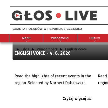
Menu
Wiadomości
Kultura
Głos
Wiadomości
English Voice
ENGLISH VOICE - 4. 8. 2026
English Voice - 23. 6. 2026
English
Read the highlights of recent events in the
Read 
23.06.2026
region. Selected by Norbert Dąbkowski.
regio
English Voice - 29. 5. 2026
English
Czytaj więcej »»